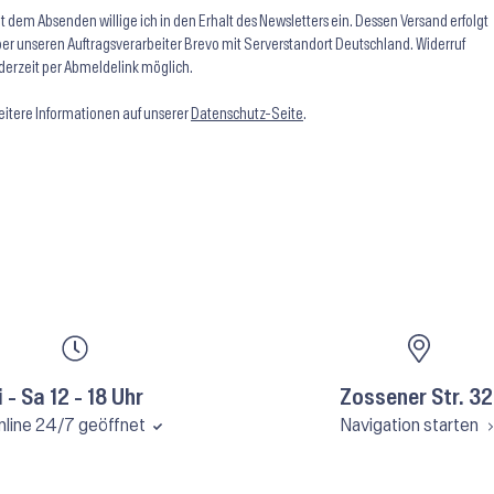
t dem Absenden willige ich in den Erhalt des Newsletters ein. Dessen Versand erfolgt
er unseren Auftragsverarbeiter Brevo mit Serverstandort Deutschland. Widerruf
derzeit per Abmeldelink möglich.
itere Informationen auf unserer
Datenschutz-Seite
.
i - Sa 12 - 18 Uhr
Zossener Str. 32
nline 24/7 geöffnet
Navigation starten