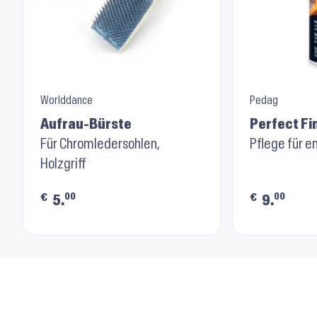
Worlddance
Pedag
Aufrau-Bürste
Perfect Fi
Für Chromledersohlen,
Pflege für e
Holzgriff
00
00
€
€
5.
9.