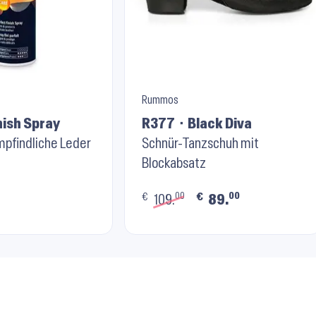
Rummos
nish Spray
R377 ⬝ Black Diva
mpfindliche Leder
Schnür-Tanzschuh mit
Blockabsatz
00
00
€
€
109.
89.