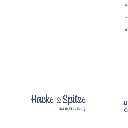
Mi
üb
je
We
D
O