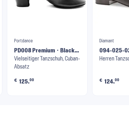
Portdance
Diamant
PD008 Premium ⬝ Black
094-025-0
Leather
Vielseitiger Tanzschuh, Cuban-
Schwarz
Herren Tanzs
Absatz
00
00
€
€
125.
124.