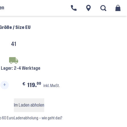
en
en
›
Portdance PD018 Black White ⬝ Suede Sole
Größe / Size EU
41
f Lager
: 2-4 Werktage
00
€
119.
+
inkl. MwSt.
lack White ⬝ Suede Sole Menge
Im Laden abholen
b 60 Euro
Ladenabholung – wie geht das?