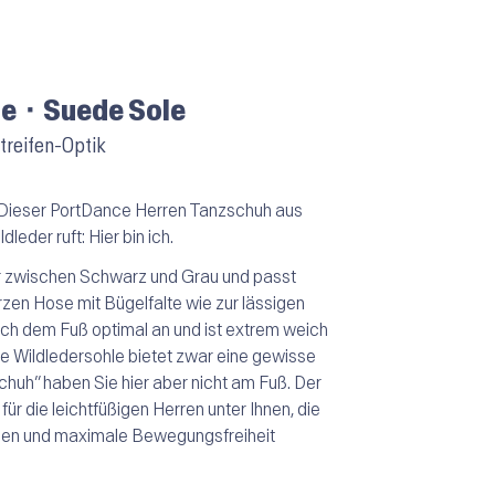
e ⬝ Suede Sole
treifen-Optik
 Dieser PortDance Herren Tanzschuh aus
eder ruft: Hier bin ich.
r zwischen Schwarz und Grau und passt
en Hose mit Bügelfalte wie zur lässigen
ch dem Fuß optimal an und ist extrem weich
de Wildledersohle bietet zwar eine gewisse
schuh” haben Sie hier aber nicht am Fuß. Der
ür die leichtfüßigen Herren unter Ihnen, die
len und maximale Bewegungsfreiheit