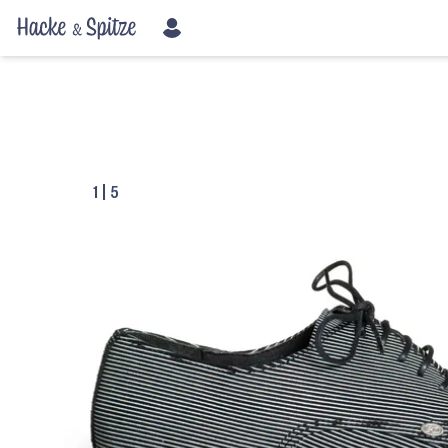
1
|
5