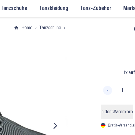
Tanzschuhe
Tanzkleidung
Tanz-Zubehör
Mark
Home
›
Tanzschuhe
›
Salsa-Schuhe
›
Salsa-Schuhe Herr
1x au
-
PD018 B
In den Warenkorb
Gratis-Versand a