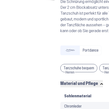
Die Schnürung ermöglicht eine
Der 2 cm Blockabsatz unters
Tanzschuh ist perfekt für all
gebaut, modern und sportlich 
der Tanzfläche aussehen – ga
kann oder ob Sie gerade erst
Portdance
Tanzschuhe bequem
Tan
Herren
Her
Material und Pflege
Material
Sohlenmaterial
und
Chromleder
Pflege