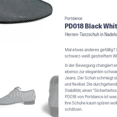
Portdance
PD018 Black Whit
Herren-Tanzschuh in Nadels
Mal etwas anderes gefällig?
schwarz-weiß gestreiftem Wildl
In der Bewegung changiert e
ebenso zur eleganten schwarz
Jeans. Der Schuh schmiegt si
und flexibel. Die durchgehen
Stabilität, einen “Sicherheits
PD018 von Portdance ist was f
ihre Schuhe kaum spüren wol
schätzen.