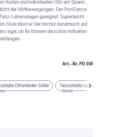
n festen und individuellen Sitz am Spann.
tützt die Hüftbewegungen. Der PortDance
e Tanz-Lebenslagen geeignet. Superleicht
im Style lässt er Sie höchst dynamisch auf
nz egal, ob Ihr Können da schon mithalten
 anfangen.
Art.-Nr.
PD 018
zschuhe Chromleder-Sohle
Tanzschuhe Ledersohle
Portdance 
ren
Herren
Herren