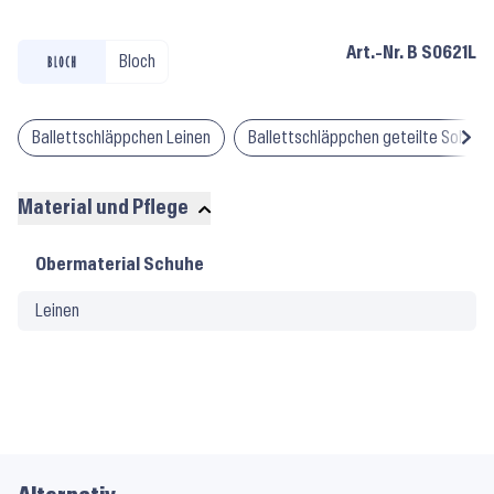
Art.-Nr.
B S0621L
Bloch
Ballettschläppchen Leinen
Ballettschläppchen geteilte Sohle
Material und Pflege
Material
Obermaterial Schuhe
und
Leinen
Pflege