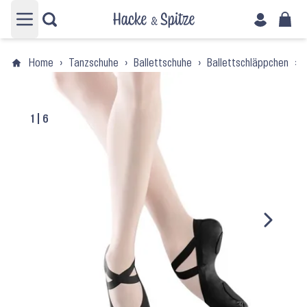
Hauptmenü öffnen
Home
›
Tanzschuhe
›
Ballettschuhe
›
Ballettschläppchen
›
1
|
6