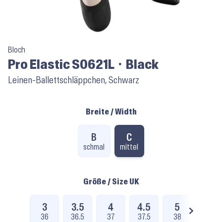
Bloch
Pro Elastic S0621L ⬝ Black
Leinen-Ballettschläppchen, Schwarz
Breite / Width
B
C
schmal
mittel
Größe / Size UK
3
3.5
4
4.5
5
5.5
36
36.5
37
37.5
38
38.5