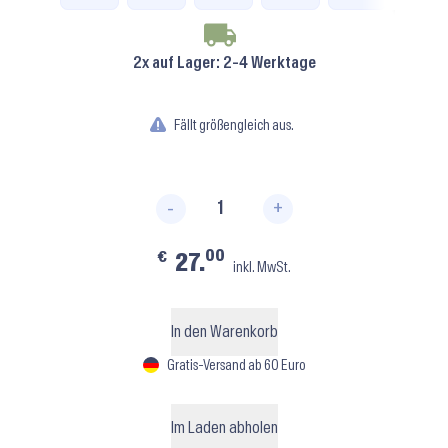
2x auf Lager
: 2-4 Werktage
Fällt größengleich aus.
-
+
Pro Elastic S0621L ⬝ Black Men
00
€
27.
inkl. MwSt.
In den Warenkorb
Gratis-Versand ab 60 Euro
Im Laden abholen