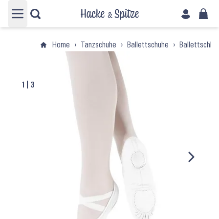
Hauptmenü öffnen
Home
›
Tanzschuhe
›
Ballettschuhe
›
Ballettschlä
1
|
3