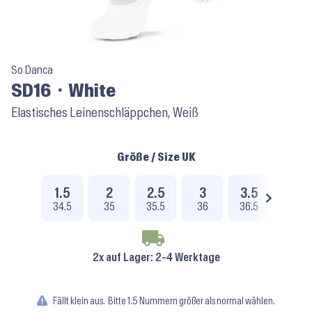
So Danca
SD16 ⬝ White
Elastisches Leinenschläppchen, Weiß
Größe / Size UK
1.5
2
2.5
3
3.5
4
34.5
35
35.5
36
36.5
37
2x auf Lager
: 2-4 Werktage
Fällt klein aus.
Bitte 1.5 Nummern größer als normal wählen.