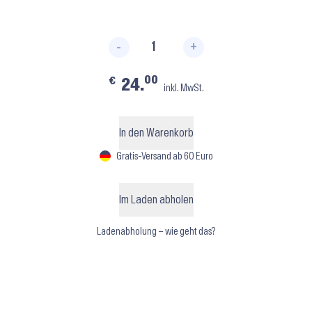
-
+
SD16 ⬝ White Menge
00
€
24.
inkl. MwSt.
In den Warenkorb
Gratis-Versand ab 60 Euro
Im Laden abholen
Ladenabholung – wie geht das?