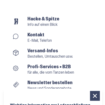
Hacke & Spitze
Info auf einen Blick
Kontakt
E-Mail, Telefon
Versand-Infos
Bestellen, Umtauschen usw.
Profi-Services • B2B
für alle, die vom Tanzen leben
Newsletter bestellen
News und Sonderangebote
Das Kleingedruckte
AGB
•
Impressum
•
Datenschutz