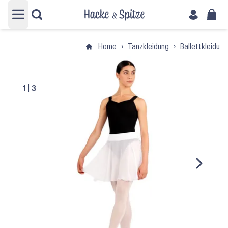
Hauptmenü öffnen
Home
›
Tanzkleidung
›
Ballettkleidung
1
|
3