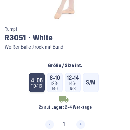
Rumpf
R3051 ⬝ White
Weißer Ballettrock mit Bund
Größe / Size int.
8-10
12-14
4-06
S/M
128-
146-
110-116
140
158
2x auf Lager
: 2-4 Werktage
-
+
R3051 ⬝ White Menge