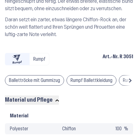
reingeschlüpft und fertig. Der etwas breitere, elastische Bund
sitzt bequem, ohne einzuschneiden oder zu verrutschen.
Daran setzt ein zarter, etwas längere Chiffon-Rock an, der
schön weit flattert und Ihren Sprüngen und Pirouetten eine
luftig-zarte Note verleiht.
Art.-Nr.
R 3051
Rumpf
Ballettröcke mit Gummizug
Rumpf Ballettkleidung
Rumpf T
Material und Pflege
Material
Material
und
Polyester
Chiffon
100
Pflege