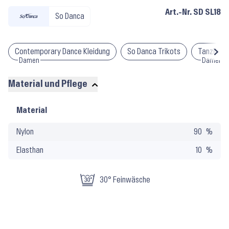
Art.-Nr.
SD SL18
So Danca
Contemporary Dance Kleidung
So Danca Trikots
Tanzkleid
Damen
Damen
Material und Pflege
Material
Material
und
Nylon
90
Pflege
Elasthan
10
30° Feinwäsche