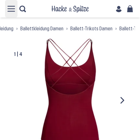
Hauptmenü öffnen
leidung
›
Ballettkleidung Damen
›
Ballett-Trikots Damen
›
Ballett-Tr
1
|
4