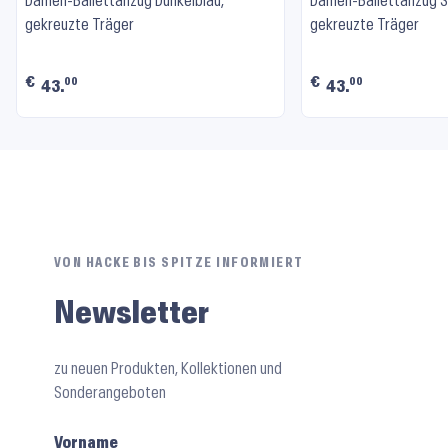
Damen-Ballettanzug Dunkelblau,
Damen-Ballettanzug S
gekreuzte Träger
gekreuzte Träger
€
€
00
00
43.
43.
VON HACKE BIS SPITZE INFORMIERT
Newsletter
zu neuen Produkten, Kollektionen und
Sonderangeboten
Vorname