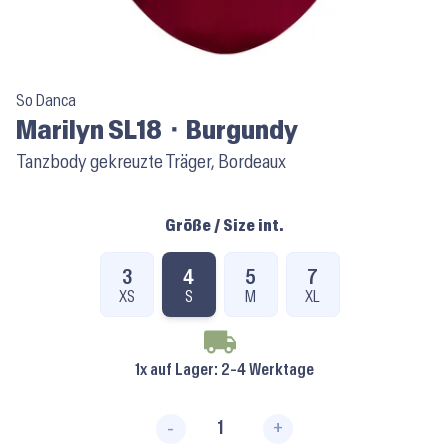
So Danca
Marilyn SL18 ⬝ Burgundy
Tanzbody gekreuzte Träger, Bordeaux
Größe / Size int.
3
4
5
7
XS
S
M
XL
1x auf Lager
: 2-4 Werktage
-
+
Marilyn SL18 ⬝ Burgundy Menge