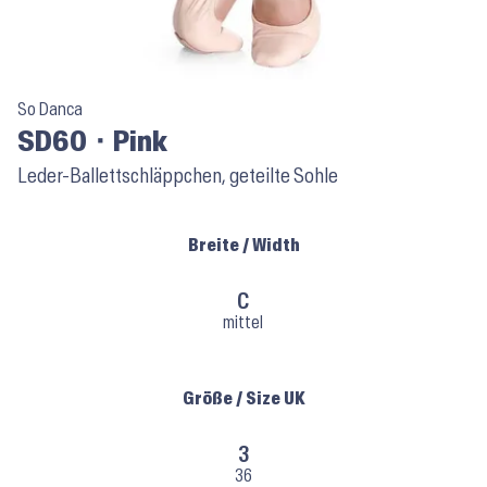
So Danca
SD60 ⬝ Pink
Leder-Ballettschläppchen, geteilte Sohle
Breite / Width
C
mittel
Größe / Size UK
3
36