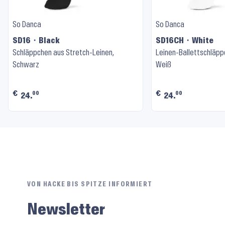
So Danca
So Danca
SD16 ⬝ Black
SD16CH ⬝ White
Schläppchen aus Stretch-Leinen,
Leinen-Ballettschläppc
Schwarz
Weiß
€
€
00
00
24.
24.
VON HACKE BIS SPITZE INFORMIERT
Newsletter