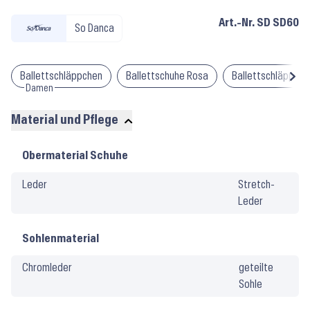
Art.-Nr.
SD SD60
So Danca
Ballettschläppchen
Ballettschuhe Rosa
Ballettschläppche
Damen
Material und Pflege
Material
Obermaterial Schuhe
und
Leder
Stretch-
Pflege
Leder
Sohlenmaterial
Chromleder
geteilte
Sohle