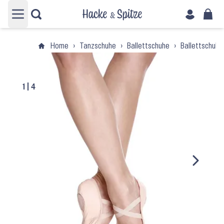
Hauptmenü öffnen
Home
›
Tanzschuhe
›
Ballettschuhe
›
Ballettschuh
1
|
4