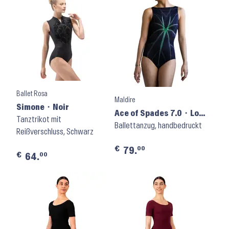
Ballet Rosa
Maldire
Simone ⬝ Noir
Ace of Spades 7.0 ⬝ Low
Tanztrikot mit
Back
Ballettanzug, handbedruckt
Reißverschluss, Schwarz
€
00
79.
€
00
64.