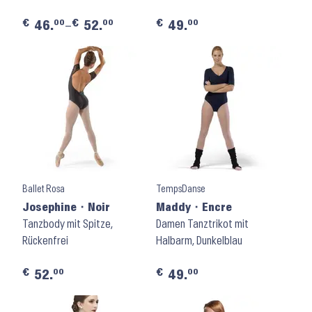
€
€
€
00
00
00
46.
–
52.
49.
Ballet Rosa
TempsDanse
Josephine ⬝ Noir
Maddy ⬝ Encre
Tanzbody mit Spitze,
Damen Tanztrikot mit
Rückenfrei
Halbarm, Dunkelblau
€
€
00
00
52.
49.