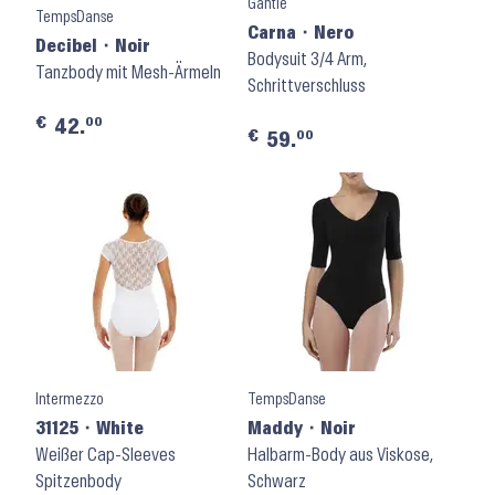
Gantlé
TempsDanse
Carna ⬝ Nero
Decibel ⬝ Noir
Bodysuit 3/4 Arm,
Tanzbody mit Mesh-Ärmeln
Schrittverschluss
€
00
42.
€
00
59.
Intermezzo
TempsDanse
31125 ⬝ White
Maddy ⬝ Noir
Weißer Cap-Sleeves
Halbarm-Body aus Viskose,
Spitzenbody
Schwarz