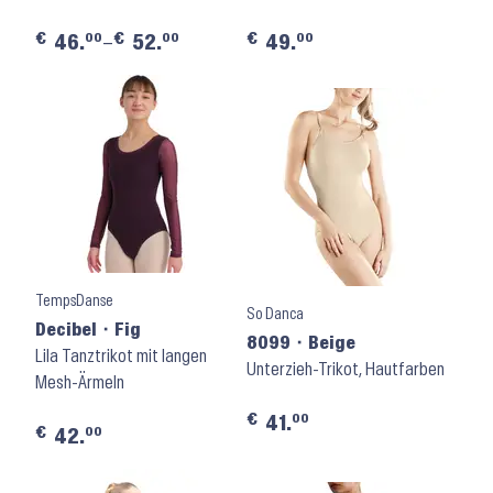
€
€
€
00
00
00
46.
–
52.
49.
TempsDanse
So Danca
Decibel ⬝ Fig
8099 ⬝ Beige
Lila Tanztrikot mit langen
Unterzieh-Trikot, Hautfarben
Mesh-Ärmeln
€
00
41.
€
00
42.