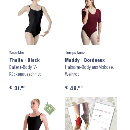
Wear Moi
TempsDanse
Thalia ⬝ Black
Maddy ⬝ Bordeaux
Ballett-Body, V-
Halbarm-Body aus Viskose,
Rückenausschnitt
Weinrot
€
€
00
00
31.
49.