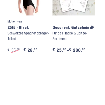
Motionwear
2515 ⬝ Black
Geschenk-Gutschein 🎁
Schwarzes Spaghettiträger-
Für das Hacke & Spitze-
Trikot
Sortiment
€
€
€
€
00
00
00
00
35.
28.
25.
–
200.