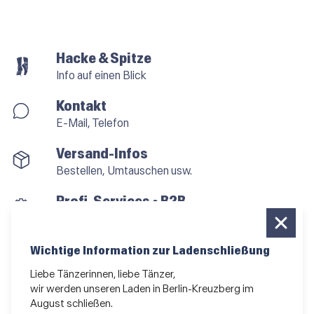
Hacke & Spitze
Info auf einen Blick
Kontakt
E-Mail, Telefon
Versand-Infos
Bestellen, Umtauschen usw.
Profi-Services • B2B
für alle, die vom Tanzen leben
Newsletter bestellen
Wichtige Information zur Ladenschließung
News und Sonderangebote
Liebe Tänzerinnen, liebe Tänzer,
wir werden unseren Laden in Berlin-Kreuzberg im
Das Kleingedruckte
August schließen.
AGB
•
Impressum
•
Datenschutz