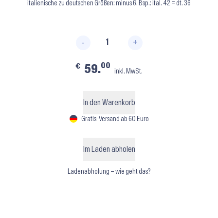
italienische zu deutschen Größen: minus 6. Bsp.: ital. 42 = dt. 36
-
+
Carna ⬝ Nero Menge
00
€
59.
inkl. MwSt.
In den Warenkorb
Gratis-Versand ab 60 Euro
Im Laden abholen
Ladenabholung – wie geht das?