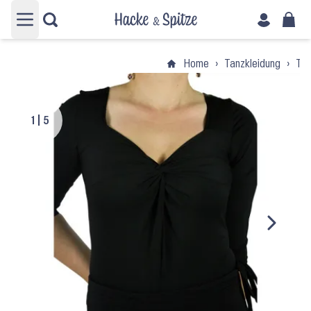
Hauptmenü öffnen
Home
›
Tanzkleidung
›
Tan
1
|
5