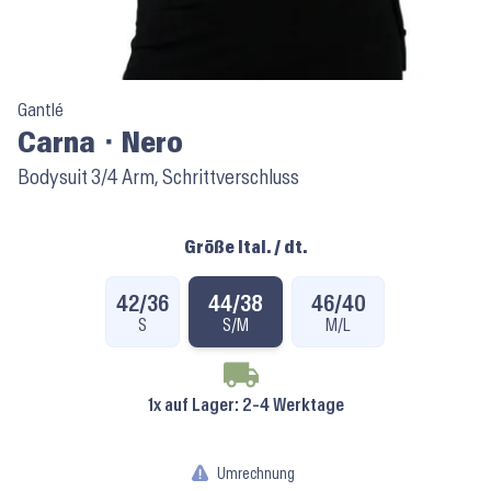
Gantlé
Carna ⬝ Nero
Bodysuit 3/4 Arm, Schrittverschluss
Größe Ital. / dt.
42/36
44/38
46/40
S
S/M
M/L
1x auf Lager
: 2-4 Werktage
Umrechnung