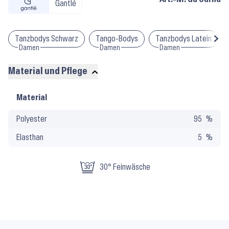
Gantlé
Tanzbodys Schwarz
Tango-Bodys
Tanzbodys Latein
Damen
Damen
Damen
Material und Pflege
Material
Material
und
Polyester
95
Pflege
Elasthan
5
30° Feinwäsche