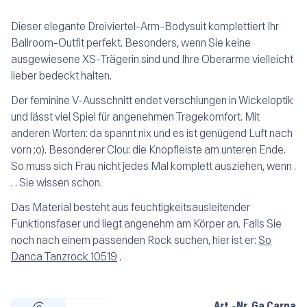
Dieser elegante Dreiviertel-Arm-Bodysuit komplettiert Ihr
Ballroom-Outfit perfekt. Besonders, wenn Sie keine
ausgewiesene XS-Trägerin sind und Ihre Oberarme vielleicht
lieber bedeckt halten.
Der feminine V-Ausschnitt endet verschlungen in Wickeloptik
und lässt viel Spiel für angenehmen Tragekomfort. Mit
anderen Worten: da spannt nix und es ist genügend Luft nach
vorn ;o). Besonderer Clou: die Knopfleiste am unteren Ende.
So muss sich Frau nicht jedes Mal komplett ausziehen, wenn .
. . Sie wissen schon.
Das Material besteht aus feuchtigkeitsausleitender
Funktionsfaser und liegt angenehm am Körper an. Falls Sie
noch nach einem passenden Rock suchen, hier ist er:
So
Danca Tanzrock 10519
.
Art.-Nr.
Ga Carna