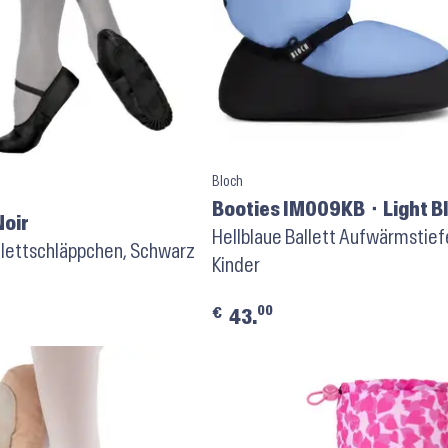
Bloch
Booties IM009KB ⬝ Light B
Noir
Hellblaue Ballett Aufwärmstiefe
llettschläppchen, Schwarz
Kinder
00
€
43.