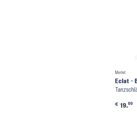
Merlet
Eclat ⬝ 
Tanzschl
00
€
19.