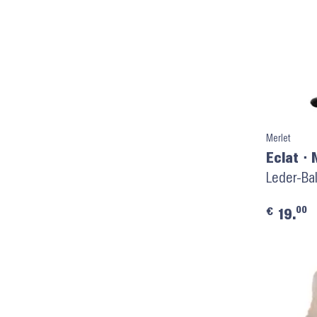
Merlet
Eclat ⬝ 
Leder-Ba
00
€
19.