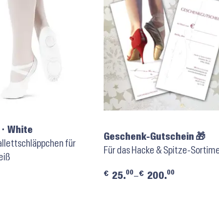
⬝ White
Geschenk-Gutschein 🎁
llettschläppchen für
Für das Hacke & Spitze-Sortim
eiß
00
00
€
€
25.
–
200.