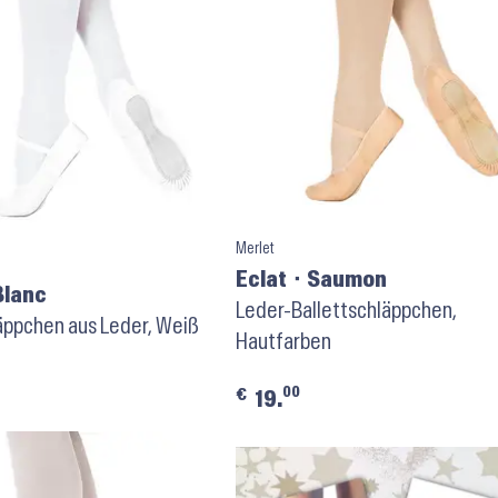
Merlet
Eclat ⬝ Saumon
Blanc
Leder-Ballettschläppchen,
äppchen aus Leder, Weiß
Hautfarben
00
€
19.