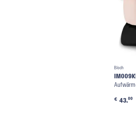
Bloch
IM009KB
Aufwärm-B
00
€
43.