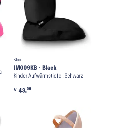
Bloch
IM009KB ⬝ Black
a
Kinder Aufwärmstiefel, Schwarz
00
€
43.