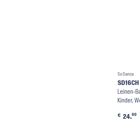
So Danca
SD16CH 
Leinen-Ba
Kinder, W
00
€
24.