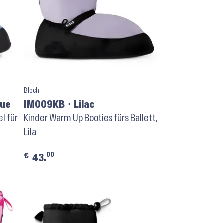
Bloch
lue
IM009KB ⬝ Lilac
l für
Kinder Warm Up Booties fürs Ballett,
Lila
00
€
43.