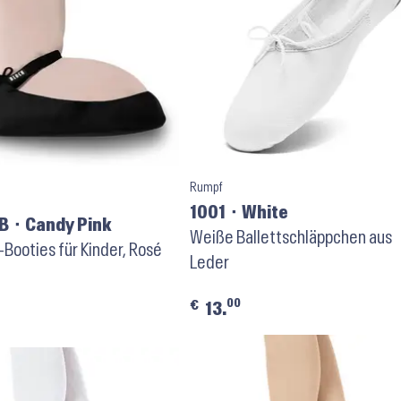
Rumpf
1001 ⬝ White
 ⬝ Candy Pink
Weiße Ballettschläppchen aus
ooties für Kinder, Rosé
Leder
00
€
13.