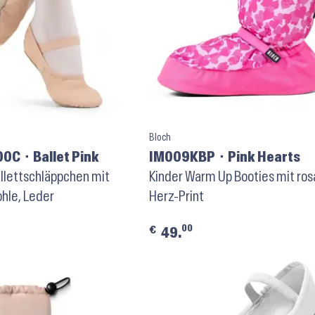
Bloch
0C ⬝ Ballet Pink
IM009KBP ⬝ Pink Hearts
llettschläppchen mit
Kinder Warm Up Booties mit ros
hle, Leder
Herz-Print
00
€
49.