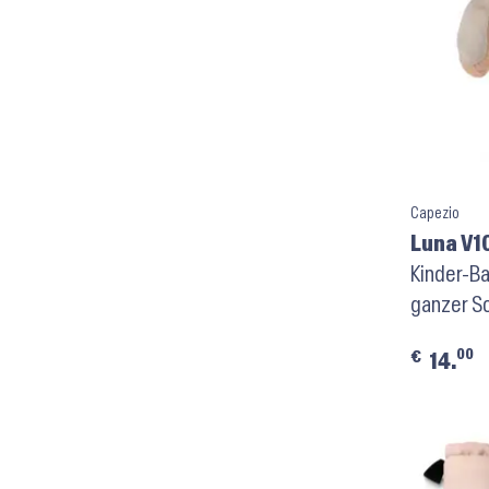
Capezio
Luna V10
Kinder-Ba
ganzer So
00
€
14.