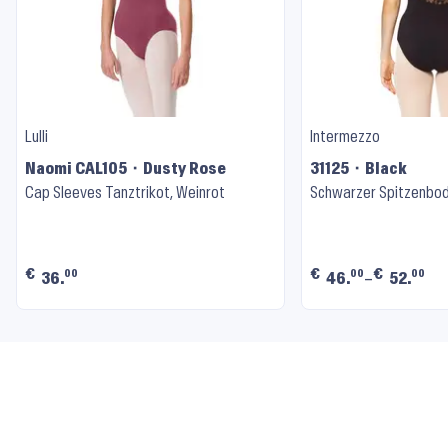
Lulli
Intermezzo
Naomi CAL105 ⬝ Dusty Rose
31125 ⬝ Black
Cap Sleeves Tanztrikot, Weinrot
Schwarzer Spitzenbod
€
€
€
00
00
00
36.
46.
–
52.