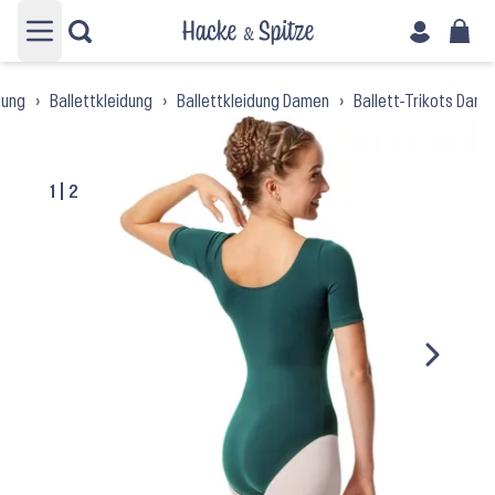
Hauptmenü öffnen
dung
›
Ballettkleidung
›
Ballettkleidung Damen
›
Ballett-Trikots Dam
1
|
2