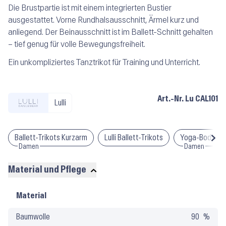
Die Brustpartie ist mit einem integrierten Bustier
ausgestattet. Vorne Rundhalsausschnitt, Ärmel kurz und
anliegend. Der Beinausschnitt ist im Ballett-Schnitt gehalten
– tief genug für volle Bewegungsfreiheit.
Ein unkompliziertes Tanztrikot für Training und Unterricht.
Art.-Nr.
Lu CAL101
Lulli
Ballett-Trikots Kurzarm
Lulli Ballett-Trikots
Yoga-Bodysui
Damen
Damen
Material und Pflege
Material
Material
und
Baumwolle
90
Pflege