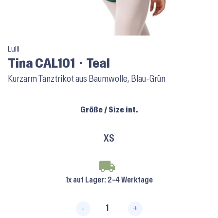
Lulli
Tina CAL101 ⬝ Teal
Kurzarm Tanztrikot aus Baumwolle, Blau-Grün
Größe / Size int.
XS
1x auf Lager
: 2-4 Werktage
-
+
Tina CAL101 ⬝ Teal Menge