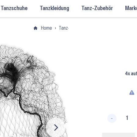
Tanzschuhe
Tanzkleidung
Tanz-Zubehör
Mark
Home
›
Tanz-Zubehör
›
Haarschmuck zum Tanz
4x au
-
Hair S