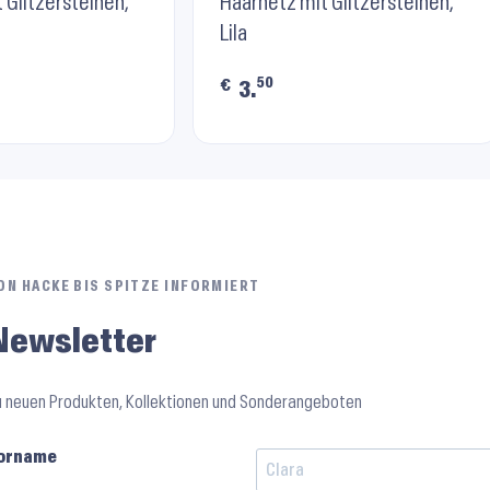
ight Blue
 Glitzersteinen,
RU8007 ⬝ Purple
Haarnetz mit Glitzersteinen,
Lila
50
€
3.
ON HACKE BIS SPITZE INFORMIERT
Newsletter
u neuen Produkten, Kollektionen und Sonderangeboten
orname