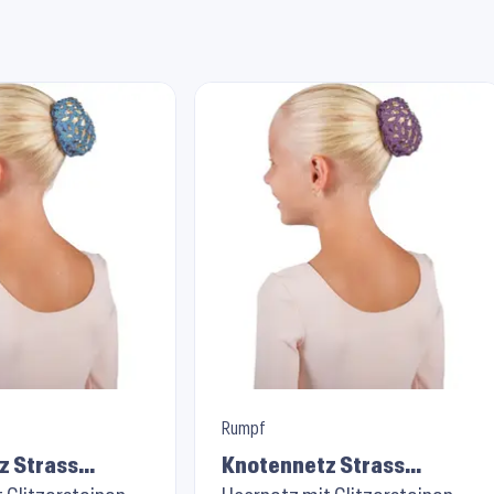
Rumpf
z Strass
Knotennetz Strass