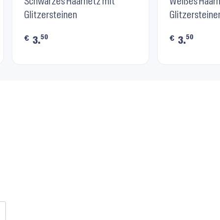
RU8007 ⬝ Black
Schwarzes Haarnetz mit
RU8007 ⬝ W
Weißes Haarn
Glitzersteinen
Glitzersteine
50
50
€
€
3.
3.