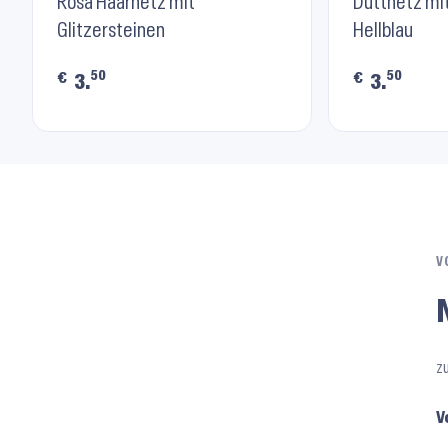
RU8007 ⬝ Pink
Rosa Haarnetz mit
RU8007 ⬝ L
Duttnetz mit
Glitzersteinen
Hellblau
50
50
€
€
3.
3.
V
z
V