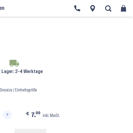
en
en
›
Rumpf Hair Styling Set RU8009 ⬝ Schwarz
f Lager
: 2-4 Werktage
Onesize / Einheitsgröße
00
€
7.
+
inkl. MwSt.
tyling Set RU8009 ⬝ Schwarz Menge