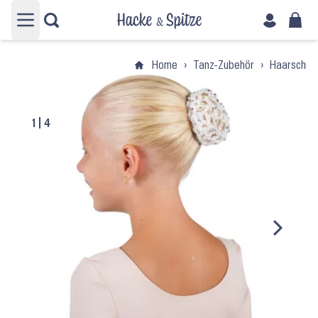
Hauptmenü öffnen
Home
›
Tanz-Zubehör
›
Haarschmu
1
|
4