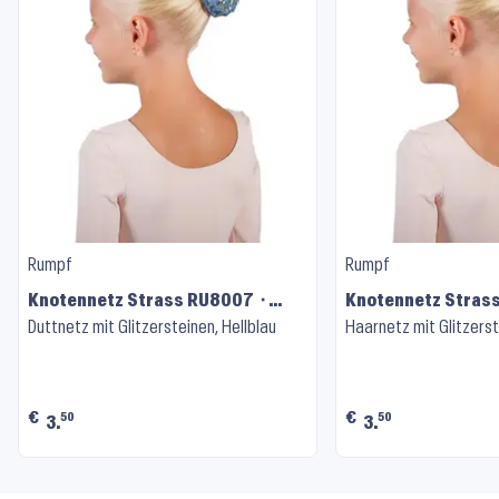
Rumpf
Rumpf
Knotennetz Strass RU8007 ⬝
Knotennetz Stras
Light Blue
Duttnetz mit Glitzersteinen, Hellblau
Purple
Haarnetz mit Glitzerste
€
€
50
50
3.
3.