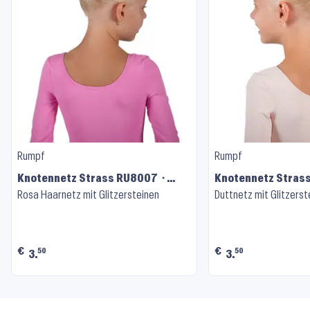
Rumpf
Rumpf
Knotennetz Strass RU8007 ⬝
Knotennetz Stras
Pink
Rosa Haarnetz mit Glitzersteinen
Light Blue
Duttnetz mit Glitzerst
€
€
50
50
3.
3.