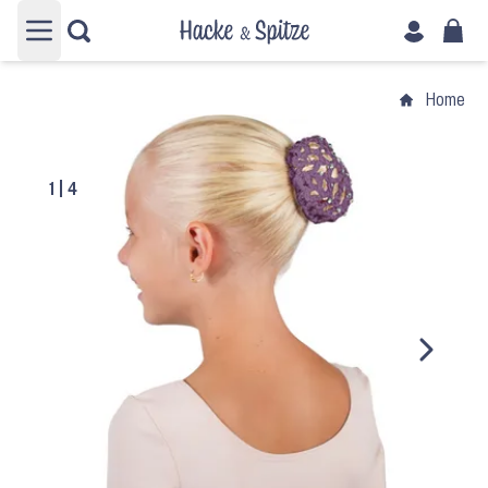
Hauptmenü öffnen
Home
›
1
|
4