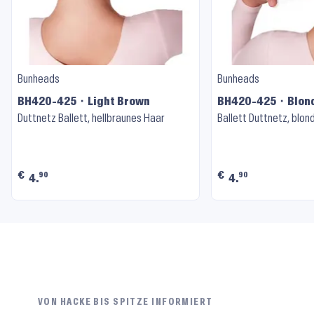
Bunheads
Bunheads
BH420-425 ⬝ Light Brown
BH420-425 ⬝ Blon
Duttnetz Ballett, hellbraunes Haar
Ballett Duttnetz, blon
€
€
90
90
4.
4.
VON HACKE BIS SPITZE INFORMIERT