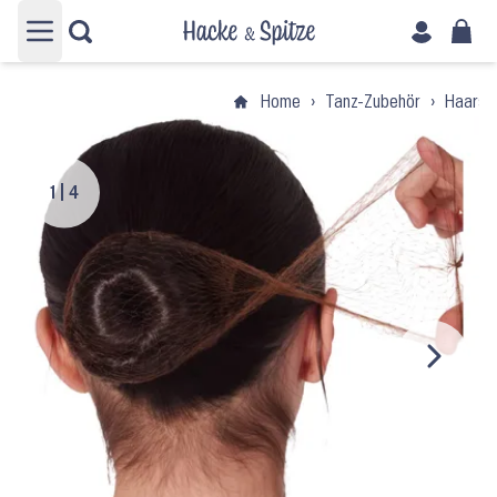
Hauptmenü öffnen
Home
›
Tanz-Zubehör
›
Haarsc
1
|
4