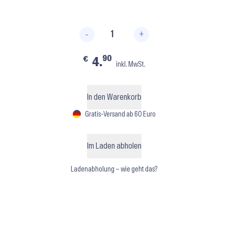
-
+
BH420-425 ⬝ Medium Brown M
90
€
4.
inkl. MwSt.
In den Warenkorb
Gratis-Versand ab 60 Euro
Im Laden abholen
Ladenabholung – wie geht das?