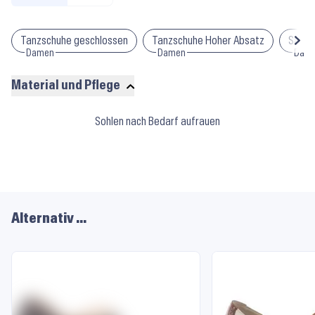
Tanzschuhe geschlossen
Tanzschuhe Hoher Absatz
Salsa
Damen
Damen
Dam
Material und Pflege
Material
Sohlen nach Bedarf aufrauen
und
Pflege
Alternativ …