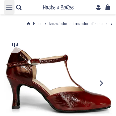
Hauptmenü öffnen
Home
›
Tanzschuhe
›
Tanzschuhe Damen
›
Tan
1
|
4