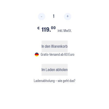
-
+
Nina 1972 232 ⬝ Bordeaux Men
00
€
119.
inkl. MwSt.
In den Warenkorb
Gratis-Versand ab 60 Euro
Im Laden abholen
Ladenabholung – wie geht das?