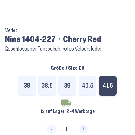
Merlet
Nina 1404-227 ⬝ Cherry Red
Geschlossener Tanzschuh, rotes Veloursleder
Größe / Size EU
38
38.5
39
40.5
41.5
1x auf Lager
: 2-4 Werktage
-
+
Nina 1404-227 ⬝ Cherry Red M