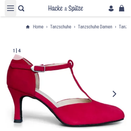
Hauptmenü öffnen
Home
›
Tanzschuhe
›
Tanzschuhe Damen
›
Tanzs
1
|
4