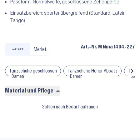
Passform:
Normalweite, geschlossene Zehenpartie
Einsatzbereich:
spartenübergreifend (Standard, Latein,
Tango)
Art.-Nr.
M Nina 1404-227
Merlet
Tanzschuhe geschlossen
Tanzschuhe Hoher Absatz
Tanzs
Damen
Damen
Dam
Material und Pflege
Material
Sohlen nach Bedarf aufrauen
und
Pflege