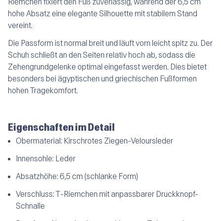
Riemchen fixiert den Fuß zuverlässig, während der 6,5 cm
hohe Absatz eine elegante Silhouette mit stabilem Stand
vereint.
Die Passform ist normal breit und läuft vorn leicht spitz zu. Der
Schuh schließt an den Seiten relativ hoch ab, sodass die
Zehengrundgelenke optimal eingefasst werden. Dies bietet
besonders bei ägyptischen und griechischen Fußformen
hohen Tragekomfort.
Eigenschaften im Detail
Obermaterial:
Kirschrotes Ziegen-Veloursleder
Innensohle:
Leder
Absatzhöhe:
6,5 cm (schlanke Form)
Verschluss:
T-Riemchen mit anpassbarer Druckknopf-
Schnalle