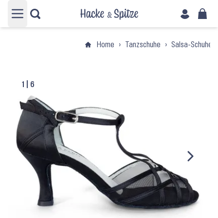
Hauptmenü öffnen
Home
›
Tanzschuhe
›
Salsa-Schuhe
1
|
6