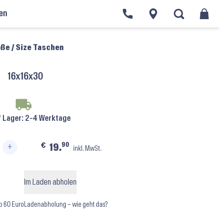
en
ße / Size Taschen
16x16x30
f Lager
: 2-4 Werktage
90
€
19.
+
inkl. MwSt.
llerina Dance Bag A6193 ⬝ Candy Menge
Im Laden abholen
b 60 Euro
Ladenabholung – wie geht das?