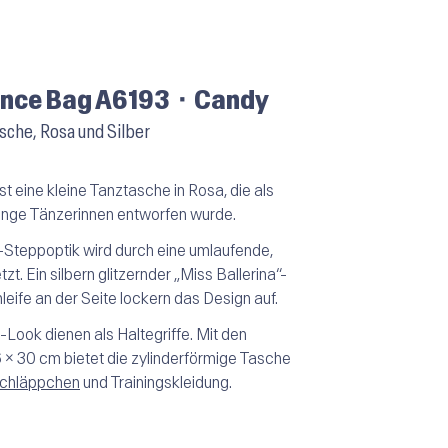
ance Bag A6193 ⬝ Candy
che, Rosa und Silber
st eine kleine Tanztasche in Rosa, die als
 junge Tänzerinnen entworfen wurde.
-Steppoptik wird durch eine umlaufende,
t. Ein silbern glitzernder „Miss Ballerina“-
leife an der Seite lockern das Design auf.
Look dienen als Haltegriffe. Mit den
 × 30 cm bietet die zylinderförmige Tasche
schläppchen
und Trainingskleidung.