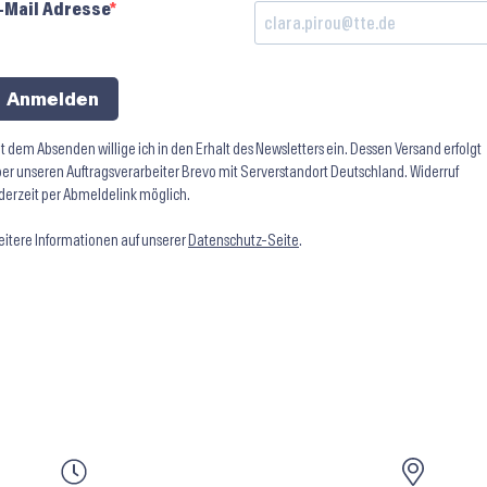
-Mail Adresse
Anmelden
t dem Absenden willige ich in den Erhalt des Newsletters ein. Dessen Versand erfolgt
er unseren Auftragsverarbeiter Brevo mit Serverstandort Deutschland. Widerruf
derzeit per Abmeldelink möglich.
itere Informationen auf unserer
Datenschutz-Seite
.