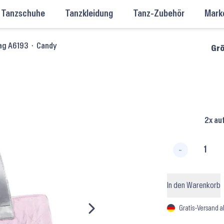
Tanzschuhe
Tanzkleidung
Tanz-Zubehör
Mark
Bag A6193 ⬝ Candy
Grö
2x au
-
Miss Ba
In den Warenkorb
Gratis-Versand a