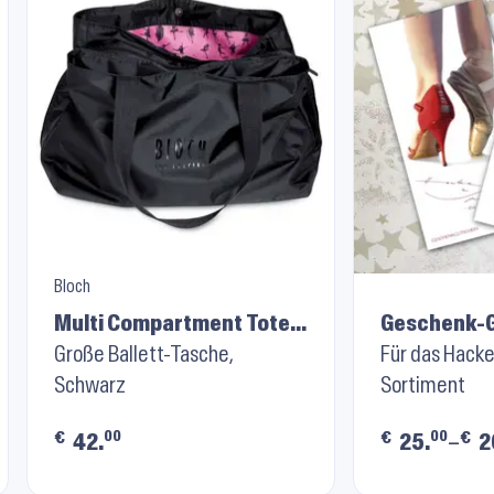
Bloch
Multi Compartment Tote
Geschenk-G
A310
Große Ballett-Tasche,
Für das Hacke
Schwarz
Sortiment
00
00
€
€
€
42.
25.
–
2