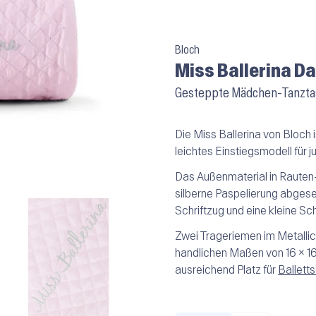
Bloch
Miss Ballerina D
Gesteppte Mädchen-Tanztas
Die Miss Ballerina von Bloch i
leichtes Einstiegsmodell für
Das Außenmaterial in Rauten
silberne Paspelierung abgesetz
Schriftzug und eine kleine Sch
Zwei Trageriemen im Metallic-
handlichen Maßen von 16 × 16
ausreichend Platz für
Ballett