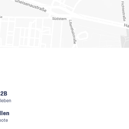
B2B
 leben
llen
bote