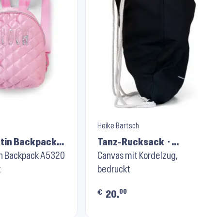
Heike Bartsch
atin Backpack
Tanz-Rucksack ⬝
andy Pink
in Backpack A5320
Schwarz
Canvas mit Kordelzug,
k
bedruckt
00
€
20.