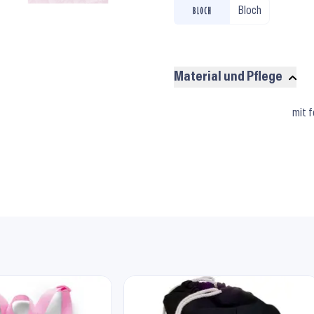
Bloch
Material und Pflege
Material
mit 
und
Pflege