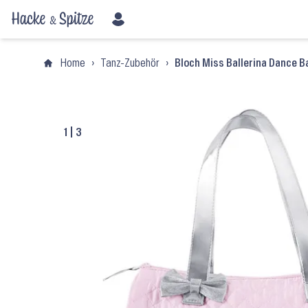
Home
›
Tanz-Zubehör
›
Bloch Miss Ballerina Dance 
1
|
3