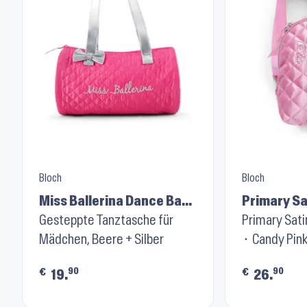
Bloch
Bloch
Miss Ballerina Dance Bag
Primary S
A6193 ⬝ Raspberry
Gesteppte Tanztasche für
A5320 ⬝ C
Primary Sat
Mädchen, Beere + Silber
⬝ Candy Pin
90
90
€
€
19.
26.