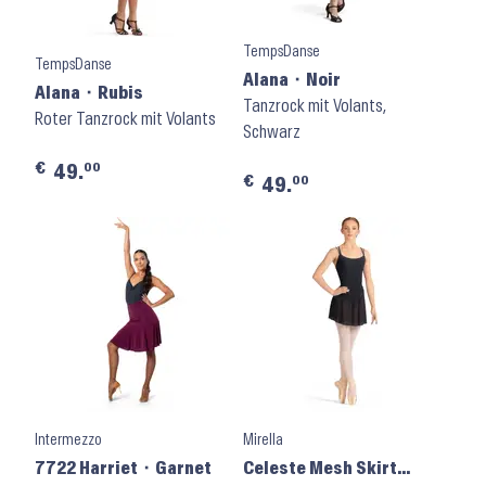
TempsDanse
TempsDanse
Alana ⬝ Noir
Alana ⬝ Rubis
Tanzrock mit Volants,
Roter Tanzrock mit Volants
Schwarz
€
00
49.
€
00
49.
Intermezzo
Mirella
7722 Harriet ⬝ Garnet
Celeste Mesh Skirt