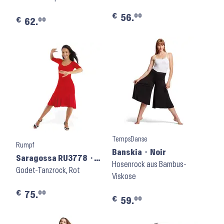
€
00
56.
€
00
62.
TempsDanse
Rumpf
Banskia ⬝ Noir
Saragossa RU3778 ⬝
Hosenrock aus Bambus-
Ruby
Godet-Tanzrock, Rot
Viskose
€
00
75.
€
00
59.