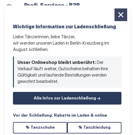
Profi-Services • B2B
für alle, die vom Tanzen leben
Newsletter bestellen
Wichtige Information zur Ladenschließung
News und Sonderangebote
Liebe Tänzerinnen, liebe Tänzer,
wir werden unseren Laden in Berlin-Kreuzberg im
Das Kleingedruckte
August schließen.
AGB
•
Impressum
•
Datenschutz
Unser Onlineshop bleibt unberührt:
Der
Verkauf läuft weiter, Gutscheine behalten ihre
Gültigkeit und laufende Bestellungen werden
gewohnt bearbeitet.
Vertrag widerrufen
Alle Infos zur Ladenschließung →
Vor der Schließung: Rabatte im Laden & online
% Tanzschuhe
% Tanzkleidung
© 2026 Hacke & Spitze GmbH