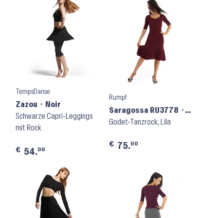
TempsDanse
Rumpf
Zazou ⬝ Noir
Saragossa RU3778 ⬝
Schwarze Capri-Leggings
Plum
Godet-Tanzrock, Lila
mit Rock
€
00
75.
€
00
54.