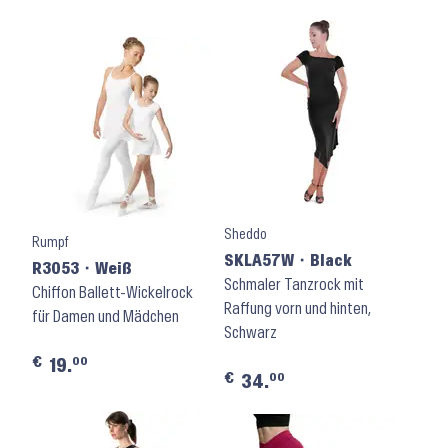
Sheddo
Rumpf
SKLA57W ⬝ Black
R3053 ⬝ Weiß
Schmaler Tanzrock mit
Chiffon Ballett-Wickelrock
Raffung vorn und hinten,
für Damen und Mädchen
Schwarz
€
00
19.
€
00
34.