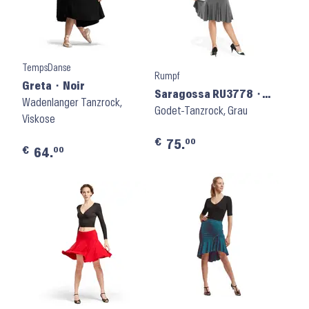
TempsDanse
Rumpf
Greta ⬝ Noir
Saragossa RU3778 ⬝
Wadenlanger Tanzrock,
Grey
Godet-Tanzrock, Grau
Viskose
€
00
75.
€
00
64.