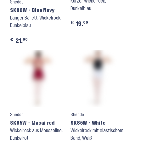
Kurzer Wickelrock,
Sheddo
Dunkelblau
SK80W ⬝ Blue Navy
Langer Ballett-Wickelrock,
€
00
19.
Dunkelblau
€
00
21.
Sheddo
Sheddo
SK85W ⬝ Masai red
SK85W ⬝ White
Wickelrock aus Mousseline,
Wickelrock mit elastischem
Dunkelrot
Band, Weiß