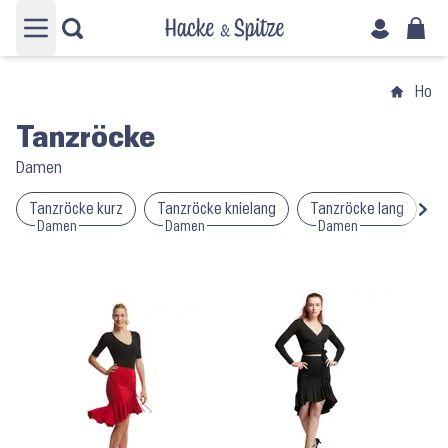
Hauptmenü öffnen
Hom
Tanzröcke
Damen
Tanzröcke kurz
Tanzröcke knielang
Tanzröcke lang
T
Damen
Damen
Damen