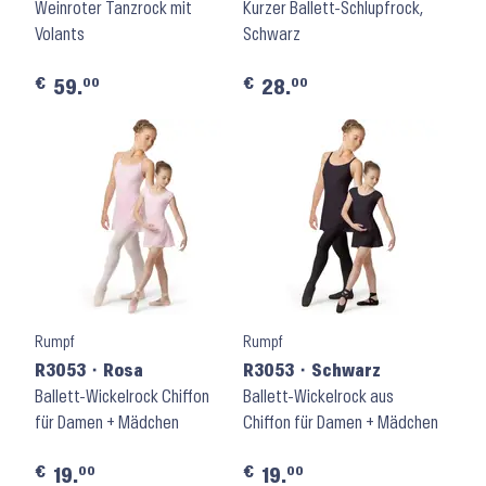
Weinroter Tanzrock mit
MS10003 ⬝ Black
Kurzer Ballett-Schlupfrock,
Volants
Schwarz
€
€
00
00
59.
28.
Rumpf
Rumpf
R3053 ⬝ Rosa
R3053 ⬝ Schwarz
Ballett-Wickelrock Chiffon
Ballett-Wickelrock aus
für Damen + Mädchen
Chiffon für Damen + Mädchen
€
€
00
00
19.
19.