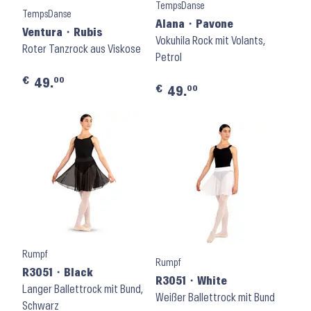
TempsDanse
TempsDanse
Alana ⬝ Pavone
Ventura ⬝ Rubis
Vokuhila Rock mit Volants,
Roter Tanzrock aus Viskose
Petrol
€
00
49.
€
00
49.
Rumpf
Rumpf
R3051 ⬝ Black
R3051 ⬝ White
Langer Ballettrock mit Bund,
Weißer Ballettrock mit Bund
Schwarz