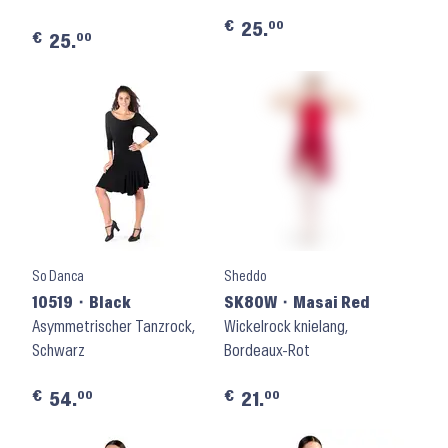
€
00
25.
€
00
25.
So Danca
Sheddo
10519 ⬝ Black
SK80W ⬝ Masai Red
Asymmetrischer Tanzrock,
Wickelrock knielang,
Schwarz
Bordeaux-Rot
€
€
00
00
54.
21.