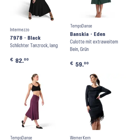
TempsDanse
Intermezzo
Banskia ⬝ Eden
7978 ⬝ Black
Culotte mit extraweitem
Schlichter Tanzrock, lang
Bein, Grün
€
00
82.
€
00
59.
TempsDanse
Werner Kern