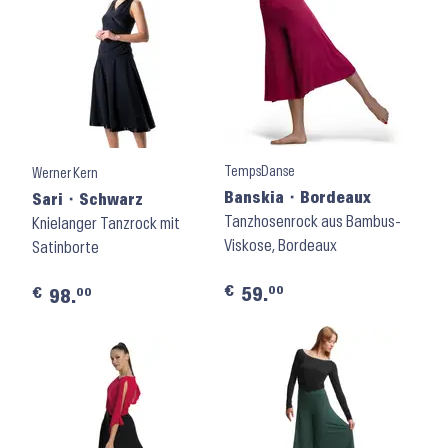
TempsDanse
Werner Kern
Banskia ⬝ Bordeaux
Sari ⬝ Schwarz
Tanzhosenrock aus Bambus-
Knielanger Tanzrock mit
Viskose, Bordeaux
Satinborte
€
00
59.
€
00
98.