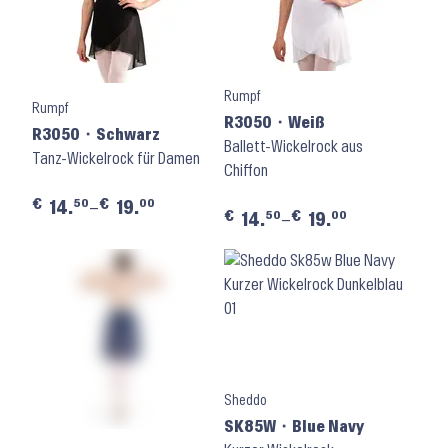
Rumpf
Rumpf
R3050 ⬝ Weiß
R3050 ⬝ Schwarz
Ballett-Wickelrock aus
Tanz-Wickelrock für Damen
Chiffon
€
€
50
00
14.
–
19.
€
€
50
00
14.
–
19.
Sheddo
SK85W ⬝ Blue Navy