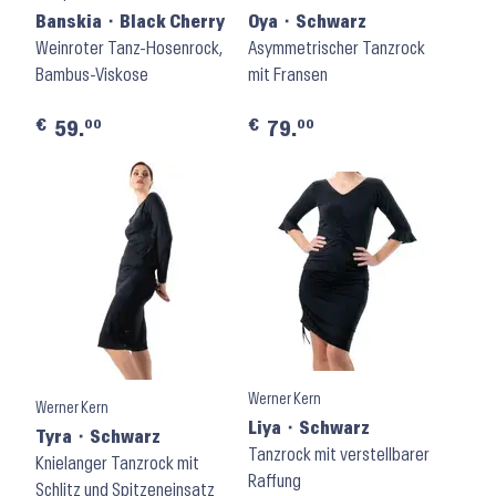
Banskia ⬝ Black Cherry
Oya ⬝ Schwarz
Weinroter Tanz-Hosenrock,
Asymmetrischer Tanzrock
Bambus-Viskose
mit Fransen
€
€
00
00
59.
79.
Werner Kern
Werner Kern
Liya ⬝ Schwarz
Tyra ⬝ Schwarz
Tanzrock mit verstellbarer
Knielanger Tanzrock mit
Raffung
Schlitz und Spitzeneinsatz