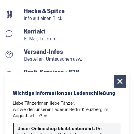
Hacke & Spitze
Info auf einen Blick
Kontakt
E-Mail, Telefon
Versand-Infos
Bestellen, Umtauschen usw.
Profi-Services • B2B
für alle, die vom Tanzen leben
Newsletter bestellen
Wichtige Information zur Ladenschließung
News und Sonderangebote
Liebe Tänzerinnen, liebe Tänzer,
wir werden unseren Laden in Berlin-Kreuzberg im
Das Kleingedruckte
August schließen.
AGB
•
Impressum
•
Datenschutz
Unser Onlineshop bleibt unberührt:
Der