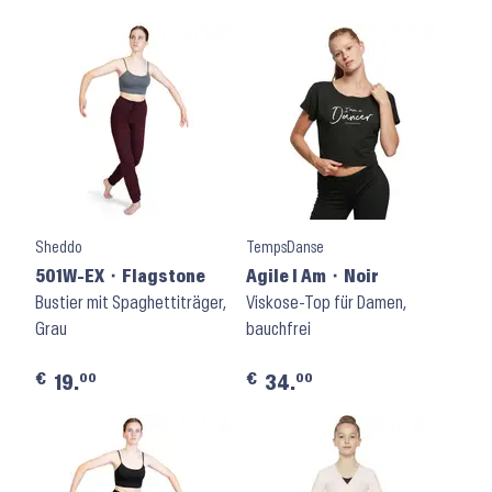
Sheddo
TempsDanse
501W-EX ⬝ Flagstone
Agile I Am ⬝ Noir
Bustier mit Spaghettiträger,
Viskose-Top für Damen,
Grau
bauchfrei
€
€
00
00
19.
34.