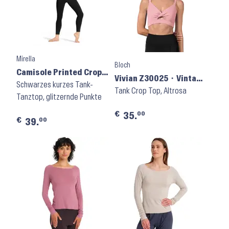
Mirella
Bloch
Camisole Printed Crop
Vivian Z30025 ⬝ Vintage
Top Celeste M30008L ⬝
Schwarzes kurzes Tank-
Pink
Tank Crop Top, Altrosa
Black
Tanztop, glitzernde Punkte
€
00
35.
€
00
39.