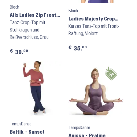
Bloch
Bloch
Alix Ladies Zip Front
Ladies Majesty Crop
Crop Top Z8455 ⬝
Tanz-Crop-Top mit
Top M750L ⬝ Tanzanite
Kurzes Tanz-Top mit Front-
Graphite
Stehkragen und
Raffung, Violett
Reißverschluss, Grau
€
00
35.
€
00
39.
TempsDanse
TempsDanse
Baltik ⬝ Sunset
Anissa ⬝ Praline