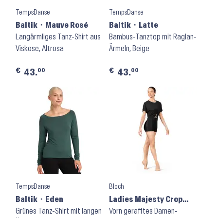
TempsDanse
TempsDanse
Baltik ⬝ Mauve Rosé
Baltik ⬝ Latte
Langärmliges Tanz-Shirt aus
Bambus-Tanztop mit Raglan-
Viskose, Altrosa
Ärmeln, Beige
€
€
00
00
43.
43.
TempsDanse
Bloch
Baltik ⬝ Eden
Ladies Majesty Crop
Grünes Tanz-Shirt mit langen
Top M750L ⬝ Black
Vorn gerafftes Damen-