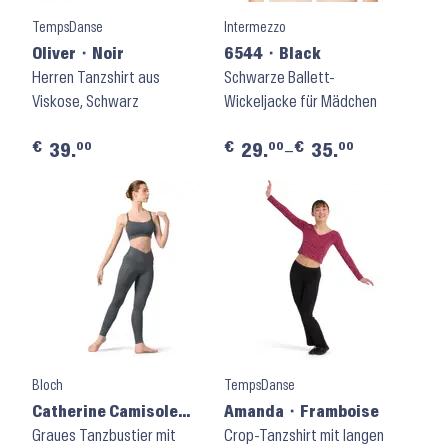
TempsDanse
Intermezzo
Oliver ⬝ Noir
6544 ⬝ Black
Herren Tanzshirt aus
Schwarze Ballett-
Viskose, Schwarz
Wickeljacke für Mädchen
€
€
€
00
00
00
39.
29.
–
35.
Bloch
TempsDanse
Catherine Camisole
Amanda ⬝ Framboise
Crop Top ⬝ Z8457 ⬝
Graues Tanzbustier mit
Crop-Tanzshirt mit langen