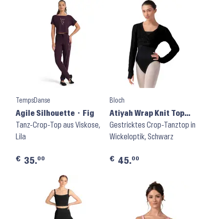
TempsDanse
Bloch
Agile Silhouette ⬝ Fig
Atiyah Wrap Knit Top
Tanz-Crop-Top aus Viskose,
Z30012 ⬝ Black
Gestricktes Crop-Tanztop in
Lila
Wickeloptik, Schwarz
€
€
00
00
35.
45.