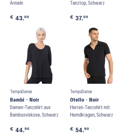
Ärmeln
Tanztop, Schwarz
€
€
00
00
43.
37.
TempsDanse
TempsDanse
Bambi ⬝ Noir
Otello ⬝ Noir
Damen-Tanzshirt aus
Herren-Tanzshirt mit
Bambusviskose, Schwarz
Hemdkragen, Schwarz
€
€
90
90
44.
54.