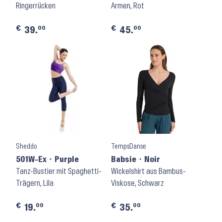
Graphite
Ringerrücken
Armen, Rot
€
€
00
00
39.
45.
Sheddo
TempsDanse
501W-Ex ⬝ Purple
Babsie ⬝ Noir
Tanz-Bustier mit Spaghetti-
Wickelshirt aus Bambus-
Trägern, Lila
Viskose, Schwarz
€
€
00
00
19.
35.