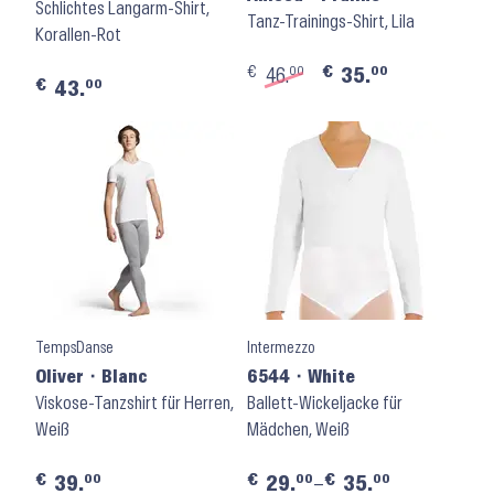
Schlichtes Langarm-Shirt,
Tanz-Trainings-Shirt, Lila
Korallen-Rot
€
€
00
00
46.
35.
€
00
43.
TempsDanse
Intermezzo
Oliver ⬝ Blanc
6544 ⬝ White
Viskose-Tanzshirt für Herren,
Ballett-Wickeljacke für
Weiß
Mädchen, Weiß
€
€
€
00
00
00
39.
29.
–
35.