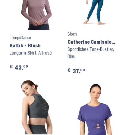
Bloch
TempsDanse
Catherine Camisole
Baltik ⬝ Blush
Crop Top ⬝ Z8457 ⬝
Sportliches Tanz-Bustier,
Langarm-Shirt, Altrosé
Peacock
Blau
€
00
43.
€
00
37.