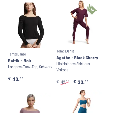
TempsDanse
TempsDanse
Agathe ⬝ Black Cherry
Baltik ⬝ Noir
Lila Halbarm Shirt aus
Langarm-Tanz-Top, Schwarz
Viskose
€
00
43.
€
€
00
00
42.
33.